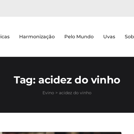
icas
Harmonização
Pelo Mundo
Uvas
Sob
Tag:
acidez do vinho
Evino
>
acidez do vinho