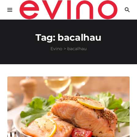
Tag:
bacalhau
Evino
>
bacalhau