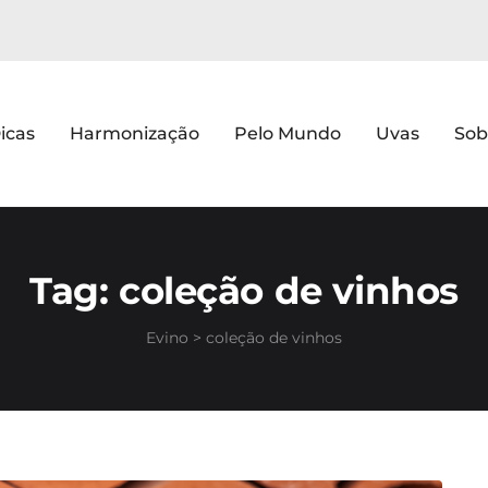
icas
Harmonização
Pelo Mundo
Uvas
Sob
Tag:
coleção de vinhos
Evino
>
coleção de vinhos