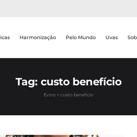
icas
Harmonização
Pelo Mundo
Uvas
Sob
Tag:
custo benefício
Evino
>
custo benefício