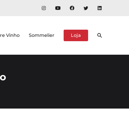
re Vinho
Sommelier
Loja
ão