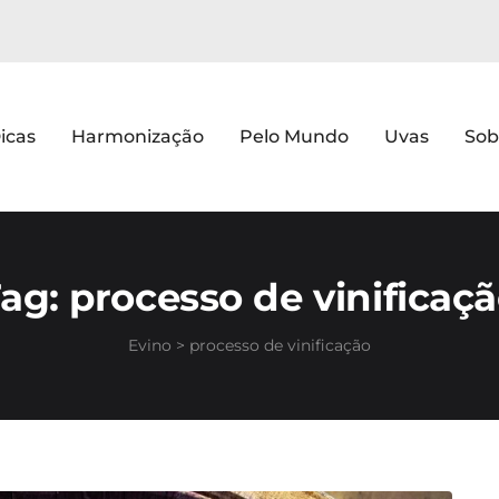
icas
Harmonização
Pelo Mundo
Uvas
Sob
Tag:
processo de vinificaç
Evino
>
processo de vinificação