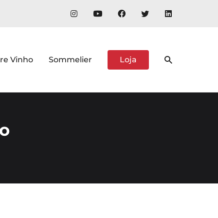
re Vinho
Sommelier
Loja
ão