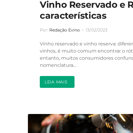
Vinho Reservado e R
características
Por:
Redação Evino
13/02/2023
Vinho reservado e vinho reserva: difere
vinhos, é muito comum encontrar o ró
entanto, muitos consumidores confund
nomenclatura…
LEIA MAIS