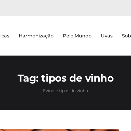
icas
Harmonização
Pelo Mundo
Uvas
Sob
Tag:
tipos de vinho
Evino
>
tipos de vinho