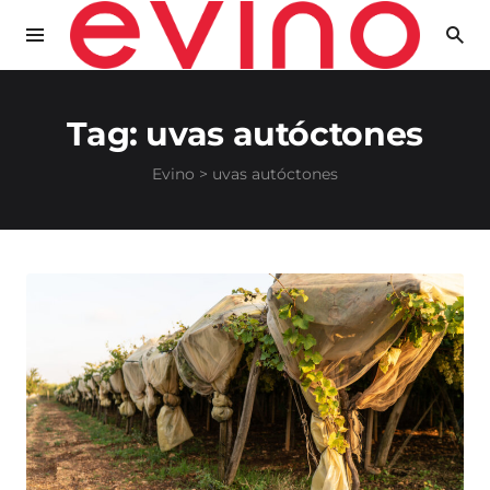
Tag:
uvas autóctones
Evino
>
uvas autóctones