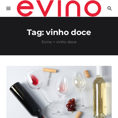
Tag:
vinho doce
Evino
>
vinho doce