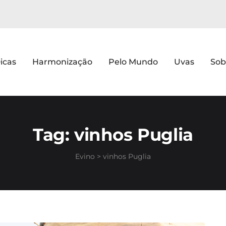
icas
Harmonização
Pelo Mundo
Uvas
Sob
Tag:
vinhos Puglia
Evino
>
vinhos Puglia