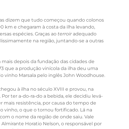
endas dizem que tudo começou quando colonos
0 km e chegaram à costa da ilha levando,
rsas espécies. Graças ao
terroir
adequado
elissimamente na região, juntando-se a outras
da mais depois da fundação das cidades de
773 que a produção vinícola da ilha deu uma
do vinho Marsala pelo inglês John Woodhouse.
chegou à ilha no século XVIII e provou, na
Por ter a-do-ra-do a bebida, ele decidiu levá-
ter mais resistência, por causa do tempo de
o vinho, o que o tornou fortificado. Lá na
lo com o nome da região de onde saiu. Vale
o Almirante Horatio Nelson, o responsável por