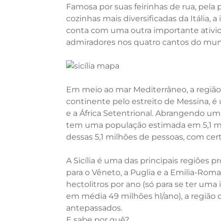
Famosa por suas feirinhas de rua, pela
cozinhas mais diversificadas da Itália, 
conta com uma outra importante ativi
admiradores nos quatro cantos do mundo
Em meio ao mar Mediterrâneo, a região,
continente pelo estreito de Messina, é
e a África Setentrional. Abrangendo u
tem uma população estimada em 5,1 milh
dessas 5,1 milhões de pessoas, com cer
A Sicília é uma das principais regiões 
para o Vêneto, a Puglia e a Emilia-Rom
hectolitros por ano (só para se ter uma i
em média 49 milhões hl/ano), a região 
antepassados.
E sabe por quê?