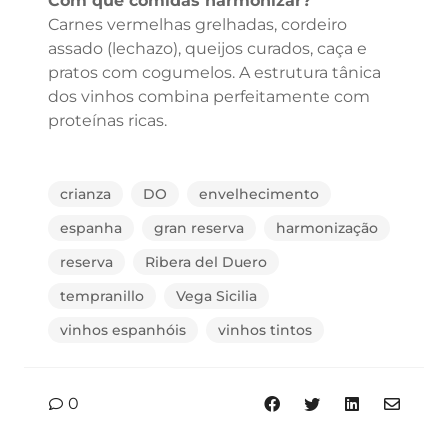
Com que comidas harmonizar?
Carnes vermelhas grelhadas, cordeiro
assado (lechazo), queijos curados, caça e
pratos com cogumelos. A estrutura tânica
dos vinhos combina perfeitamente com
proteínas ricas.
crianza
DO
envelhecimento
espanha
gran reserva
harmonização
reserva
Ribera del Duero
tempranillo
Vega Sicilia
vinhos espanhóis
vinhos tintos
0