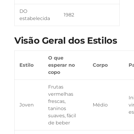
DO
1982
estabelecida
Visão Geral dos Estilos
O que
Estilo
esperar no
Corpo
P
copo
Frutas
vermelhas
In
frescas,
Joven
Médio
vi
taninos
e
suaves, fácil
de beber