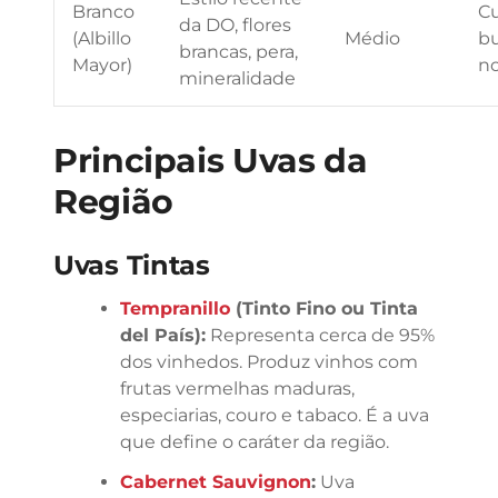
Branco
Cu
da DO, flores
(Albillo
Médio
b
brancas, pera,
Mayor)
no
mineralidade
Principais Uvas da
Região
Uvas Tintas
Tempranillo
(Tinto Fino ou Tinta
del País):
Representa cerca de 95%
dos vinhedos. Produz vinhos com
frutas vermelhas maduras,
especiarias, couro e tabaco. É a uva
que define o caráter da região.
Cabernet Sauvignon
:
Uva