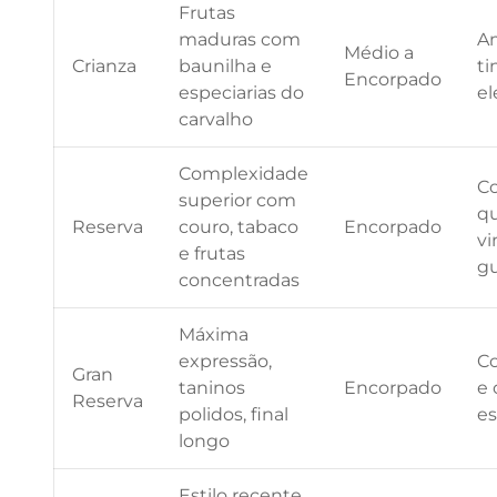
Frutas
maduras com
A
Médio a
Crianza
baunilha e
ti
Encorpado
especiarias do
el
carvalho
Complexidade
C
superior com
q
Reserva
couro, tabaco
Encorpado
vi
e frutas
g
concentradas
Máxima
expressão,
Co
Gran
taninos
Encorpado
e 
Reserva
polidos, final
es
longo
Estilo recente