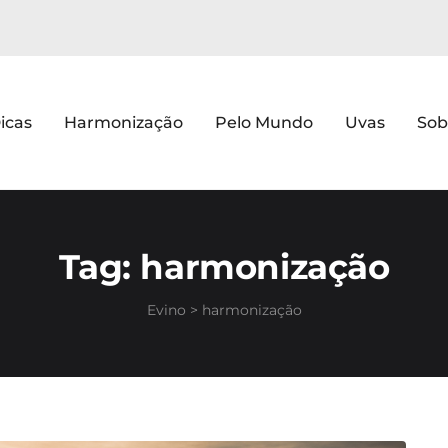
icas
Harmonização
Pelo Mundo
Uvas
Sob
Tag:
harmonização
Evino
>
harmonização