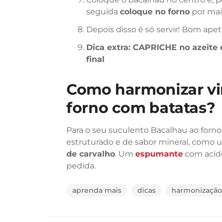
seguida
coloque no forno
por ma
Depois disso é só
servir! Bom apet
Dica extra: CAPRICHE no azeite 
final
Como harmonizar vi
forno com batatas?
Para o seu suculento Bacalhau ao forn
estruturado e de sabor mineral, como
de carvalho
. Um
espumante
com acid
pedida.
aprenda mais
dicas
harmonização