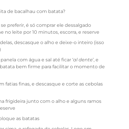
eita de bacalhau com batata?
 se preferir, é só comprar ele dessalgado
e no leite por 10 minutos, escorra, e reserve
elas, descasque o alho e deixe-o inteiro (isso
)
anela com água e sal até ficar ‘
al dente
’, e
a batata bem firme para facilitar o momento de
m fatias finas, e descasque e corte as cebolas
a frigideira junto com o alho e alguns ramos
reserve
oloque as batatas
or cima, o refogado de cebolas. Logo em