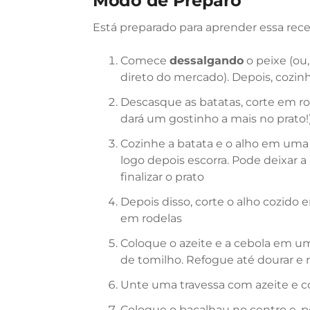
Modo de Preparo
Está preparado para aprender essa rec
Comece
dessalgando
o peixe (ou,
direto do mercado). Depois, cozinh
Descasque as batatas, corte em rod
dará um gostinho a mais no prato!
Cozinhe a batata e o alho em uma p
logo depois escorra. Pode deixar 
finalizar o prato
Depois disso, corte o alho cozido e
em rodelas
Coloque o azeite e a cebola em um
de tomilho. Refogue até dourar e 
Unte uma travessa com azeite e c
Coloque o bacalhau no centro e, p