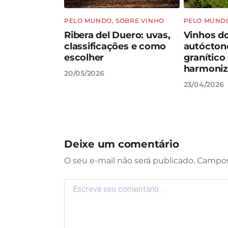
O
PELO MUNDO
,
SOBRE VINHO
PELO MUND
eijos: Como
Ribera del Duero: uvas,
Vinhos d
r
classificações e como
autóctone
te
escolher
granítico
harmoni
20/05/2026
23/04/2026
Deixe um comentário
Campos
Comentário