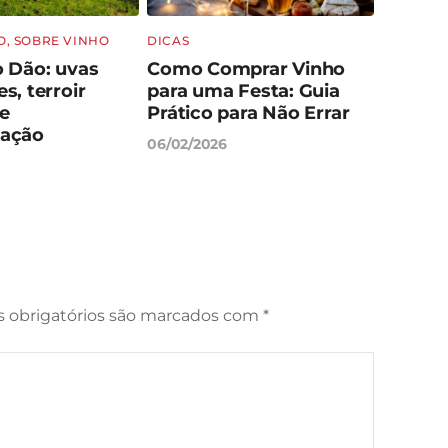
O
,
SOBRE VINHO
DICAS
HARMON
o Dão: uvas
Como Comprar Vinho
Vinhos
s, terroir
para uma Festa: Guia
Harmon
 e
Prático para Não Errar
Corret
zação
06/02/2026
05/02/20
 obrigatórios são marcados com
*