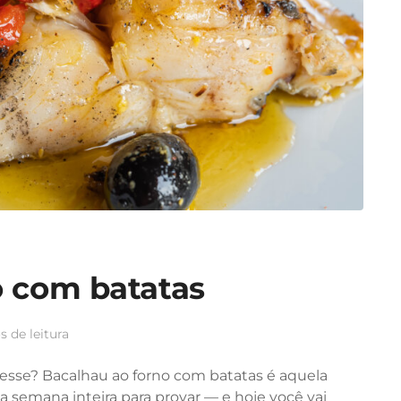
o com batatas
 de leitura
esse? Bacalhau ao forno com batatas é aquela
 a semana inteira para provar — e hoje você vai