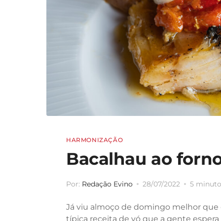
HARMONIZAÇÃO
Bacalhau ao forn
Por:
Redação Evino
28/07/2022
5 minutos
Já viu almoço de domingo melhor que 
típica receita de vó que a gente espera