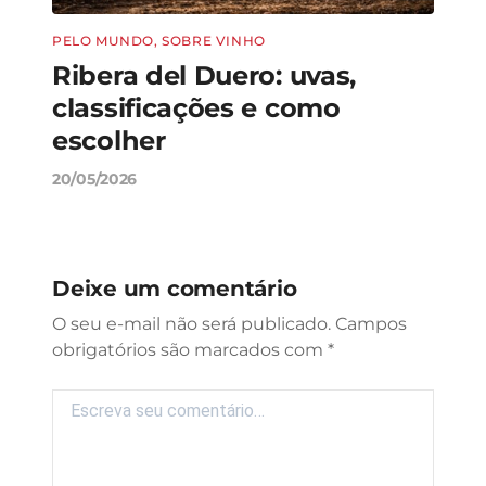
PELO MUNDO
,
SOBRE VINHO
PELO
Ribera del Duero: uvas,
Vin
e
classificações e como
aut
escolher
e 
20/05/2026
23/04
Deixe um comentário
Campos
obrigatórios são marcados com
*
Comentário