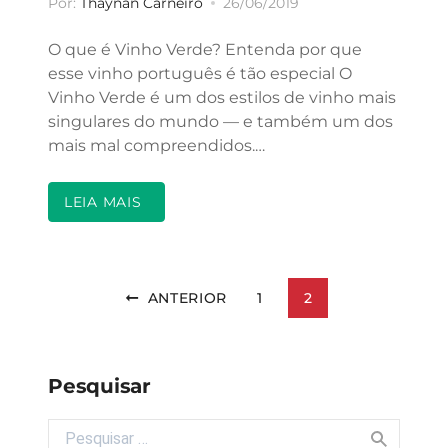
Por:
Thaynan Carneiro
26/06/2019
O que é Vinho Verde? Entenda por que
esse vinho português é tão especial O
Vinho Verde é um dos estilos de vinho mais
singulares do mundo — e também um dos
mais mal compreendidos.…
LEIA MAIS
Paginação de posts
ANTERIOR
1
2
Pesquisar
Buscar por: