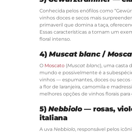
Conhecida pelos enófilos como “Gewürz
vinhos doces e secos mais surpreenden
primaveril que domina a taça, oferecendo
Essas características a tornam um exem
floral intenso.
4)
Muscat blanc
/
Mosca
O
Moscato
(
Muscat blanc
), uma casta 
mundo e possivelmente é a subespécie vi
vinhos — espumantes, doces ou secos 
a flor de laranjeira, camomila e madress
melhores opções de vinhos florais par
5)
Nebbiolo
— rosas, viol
italiana
A uva
Nebbiolo
, responsável pelos icôn