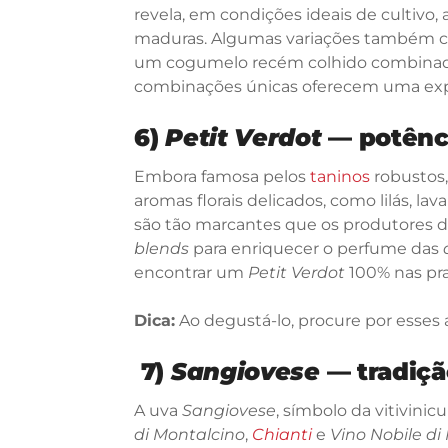
revela, em condições ideais de cultivo,
maduras. Algumas variações também co
um cogumelo recém colhido combinado c
combinações únicas oferecem uma expe
6)
Petit Verdot
— potênci
Embora famosa pelos
taninos
robustos,
aromas florais delicados, como lilás, l
são tão marcantes que os produtores 
blends
para enriquecer o perfume das
encontrar um
Petit Verdot
100% nas prat
Dica:
Ao degustá-lo, procure por esses ar
7)
Sangiovese
— tradição
A uva
Sangiovese
, símbolo da vitivini
di Montalcino
,
Chianti
e
Vino Nobile d