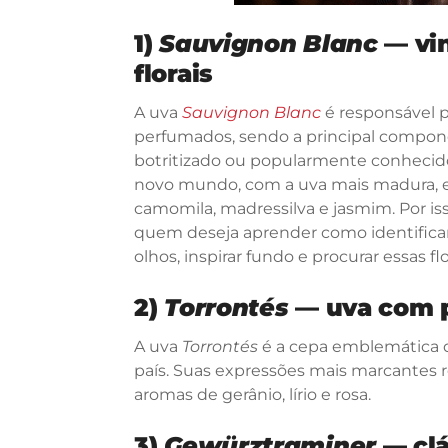
1)
Sauvignon Blanc
— vi
florais
A uva
Sauvignon Blanc
é responsável 
perfumados, sendo a principal compo
botritizado ou popularmente conheci
novo mundo, com a uva mais madura, e
camomila, madressilva e jasmim. Por i
quem deseja aprender como identificar 
olhos, inspirar fundo e procurar essas fl
2)
Torrontés
— uva com p
A uva
Torrontés
é a cepa emblemática d
país. Suas expressões mais marcantes
aromas de gerânio, lírio e rosa.
3)
Gewürztraminer
— clá