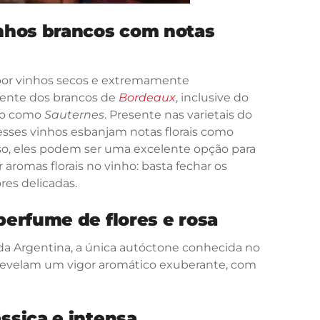
nhos brancos com notas
por vinhos secos e extremamente
nente dos brancos de
Bordeaux
, inclusive do
do como
Sauternes
. Presente nas varietais do
sses vinhos esbanjam notas florais como
sso, eles podem ser uma excelente opção para
aromas florais no vinho: basta fechar os
ores delicadas.
erfume de flores e rosa
a Argentina, a única autóctone conhecida no
 revelam um vigor aromático exuberante, com
ssica e intensa