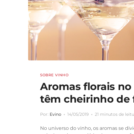
SOBRE VINHO
Aromas florais no
têm cheirinho de 
Por:
Evino
14/05/2019
21 minutos de leit
No universo do vinho, os aromas se div