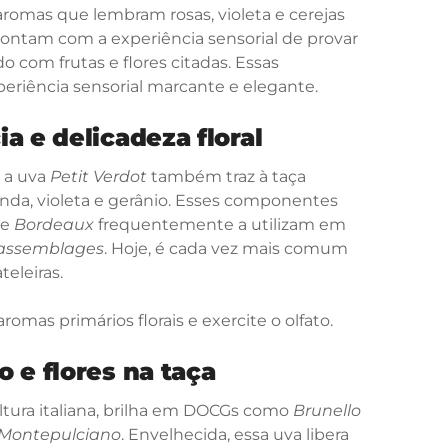
 aromas que lembram rosas, violeta e cerejas
ntam com a experiência sensorial de provar
om frutas e flores citadas. Essas
riência sensorial marcante e elegante.
a e delicadeza floral
 a uva
Petit Verdot
também traz à taça
avanda, violeta e gerânio. Esses componentes
de
Bordeaux
frequentemente a utilizam em
assemblages
. Hoje, é cada vez mais comum
eleiras.
omas primários florais e exercite o olfato.
 e flores na taça
cultura italiana, brilha em DOCGs como
Brunello
i Montepulciano
. Envelhecida, essa uva libera