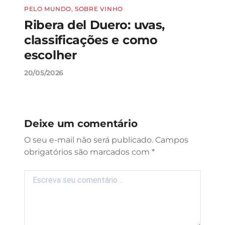
PELO MUNDO
,
SOBRE VINHO
PELO
Ribera del Duero: uvas,
Vin
e
classificações e como
aut
escolher
e 
20/05/2026
23/04
Deixe um comentário
Campos
obrigatórios são marcados com
*
Comentário